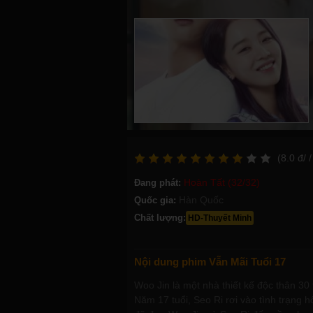
(
8.0
đ/
/
Hoàn Tất (32/32)
Đang phát:
Hàn Quốc
Quốc gia:
Chất lượng:
HD-Thuyết Minh
Nội dung phim Vẫn Mãi Tuổi 17
Woo Jin là một nhà thiết kế độc thân 30
Năm 17 tuổi, Seo Ri rơi vào tình trạng h