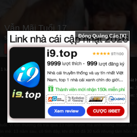
Vẫn Mãi Tuổi 17
Đóng Quảng Cáo [X]
Still 17 (2018)
Xem phim
 1
lượt)
32 Tập
Tổng số tập:
Năm Phát 
Hài Hước
,
Tâm Lý
,
Gia Đình
Thể loại:
Đạo diễn:
27 phút
Thời lượng:
Diễn viên:
Hyo Seop
,
 tuổi. Vì tổn thương đã trải qua 13 năm trước mà anh không muốn có m
ôn mê. 13 năm sau, cô tỉnh dậy, khi đó cô đã 30 tuổi nhưng tâm hồn vẫn