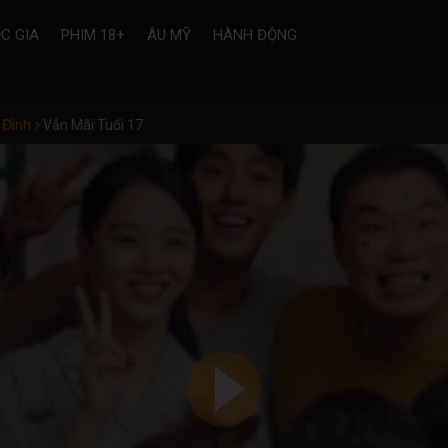
C GIA
PHIM 18+
ÂU MỸ
HÀNH ĐỘNG
 Đình
Vẫn Mãi Tuổi 17