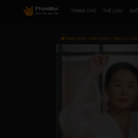
TRANG CHỦ
THỂ LOẠI
QUỐ
Xem phim
Hài Hước
Tâm Lý
Gia