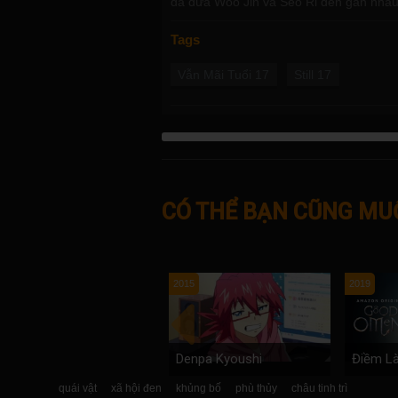
đã đưa Woo Jin và Seo Ri đến gần nhau
Tags
Vẫn Mãi Tuổi 17
Still 17
CÓ THỂ BẠN CŨNG MU
2015
2019
Denpa Kyoushi
Điềm Là
quái vật
xã hội đen
khủng bố
phù thủy
châu tinh trì