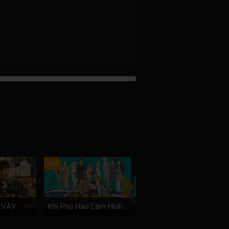
2020
2016
 VẦY
Khi Phú Hào Làm Hình Sự
Làm Lại Từ Đầu