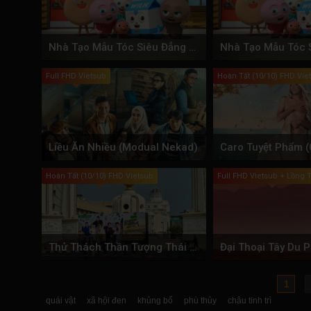
Nhà Tạo Mẫu Tóc Siêu Đẳng (Phần 4)
Full FHD Vietsub
Hoàn Tất (10/10) FHD Vie
Liều Ăn Nhiều (Modual Nekad)
Caro Tuyệt Phẩm (
Hoàn Tất (10/10) FHD Vietsub
Full FHD Vietsub + Lồng 
Thử Thách Thần Tượng Thái Lan
1
quái vật
xã hội đen
khủng bố
phù thủy
châu tinh trì