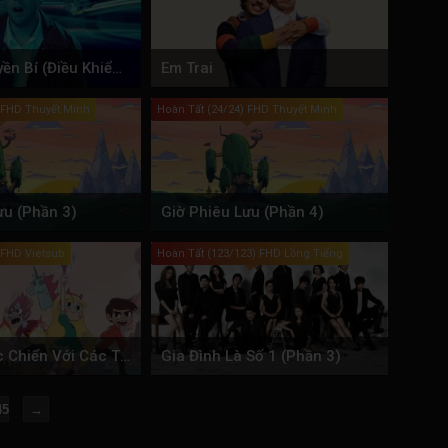
Cú Click Huyền Bí (Điều Khiển Kỳ Diệu)
Em Trai
) FHD Thuyết Minh
Hoàn Tất (24/24) FHD Thuyết Minh
ưu (Phần 3)
Giờ Phiêu Lưu (Phần 4)
 FHD Vietsub
Hoàn Tất (123/123) FHD Lồng Tiếng
Star và Cuộc Chiến Với Các Thế Lực Yêu Quái (Phần 2)
Gia Đình Là Số 1 (Phần 3)
45
→