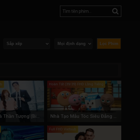
Lọc Phim
ub
Hoàn Tất (39/39) FHD Lồng Tiếng
Sếp Chính Là Thần Tượng (Bias tôi, sếp của tôi)
Nhà Tạo Mẫu Tóc Siêu Đẳng (Phần 1)
Full FHD Vietsub