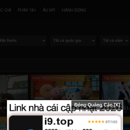
C GIA
PHIM 18+
ÂU MỸ
HÀNH ĐỘNG
Hoàn Tất (27/27) FHD Lồng Tiếng
Tập 2 FHD Viets
Đóng Quảng Cáo [X]
Mikael Thợ Săn Của Hai Thế Giới / Mikael: Pemburu Dua Alam
Nhà Tạo Mẫu Tóc Siêu Đẳng (Phần 3)
g Tiếng
Full FHD Vietsub
Full FHD Vietsub