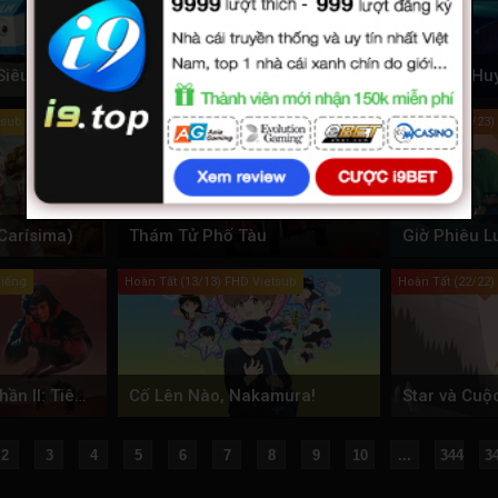
Nhà Tạo Mẫu Tóc Siêu Đẳng (Phần 2)
Bác Sĩ X: Phim Điện Ảnh
tsub
Full FHD Vietsub + Thuyết Minh
Hoàn Tất (23/23
Carísima)
Thám Tử Phố Tàu
Giờ Phiêu L
Tiếng
Hoàn Tất (13/13) FHD Vietsub
Hoàn Tất (22/22)
Đại Thoại Tây Du Phần II: Tiên Lý Kỳ Duyên
Cố Lên Nào, Nakamura!
2
3
4
5
6
7
8
9
10
...
344
3