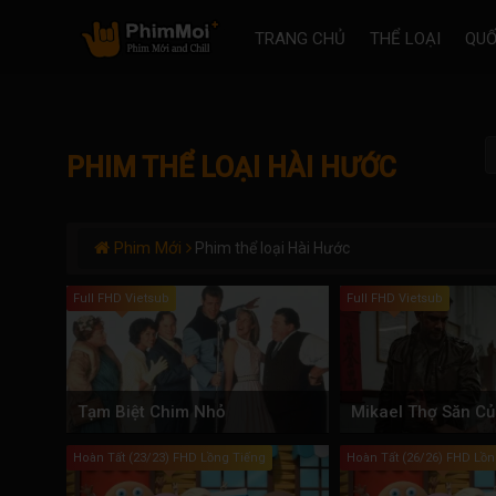
TRANG CHỦ
THỂ LOẠI
QUỐ
PHIM THỂ LOẠI HÀI HƯỚC
Phim Mới
Phim thể loại Hài Hước
Full FHD Vietsub
Full FHD Vietsub
Tạm Biệt Chim Nhỏ
Hoàn Tất (23/23) FHD Lồng Tiếng
Hoàn Tất (26/26) FHD Lồn