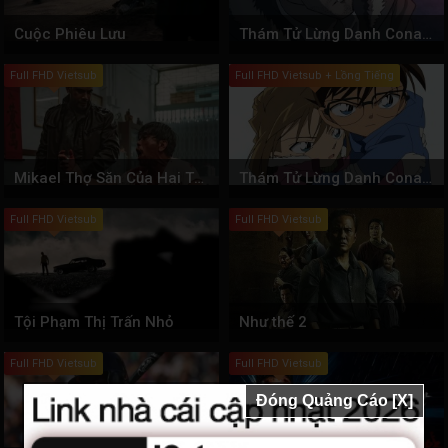
Cuộc Phiêu Lưu
Thám Tử Lừng Danh Conan 28: Dư Ảnh Của Độc Nhãn
Full FHD Vietsub
Full FHD Vietsub + Lồng Tiếng
Mikael Thợ Săn Của Hai Thế Giới / Mikael: Pemburu Dua Alam
Thám Tử Lừng Danh Conan 15: 15 Phút Tĩnh Lặng
Full FHD Vietsub
Full FHD Vietsub
Tội Phạm Thị Trấn Nhỏ
Như thế 2
Full FHD Vietsub
Full FHD Vietsub
Đóng Quảng Cáo [X]