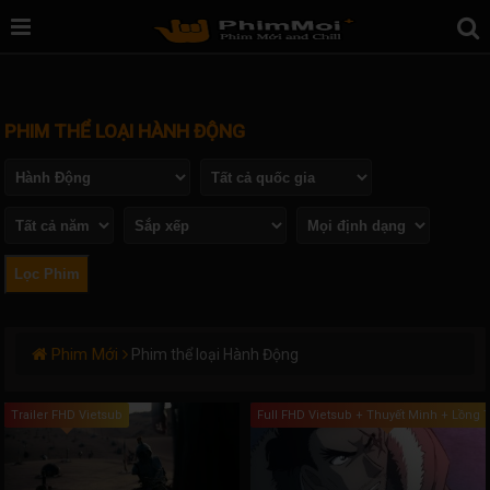
PHIM THỂ LOẠI HÀNH ĐỘNG
Lọc Phim
Phim Mới
Phim thể loại Hành Động
Trailer FHD Vietsub
Full FHD Vietsub + Thuyết Minh + Lồng 