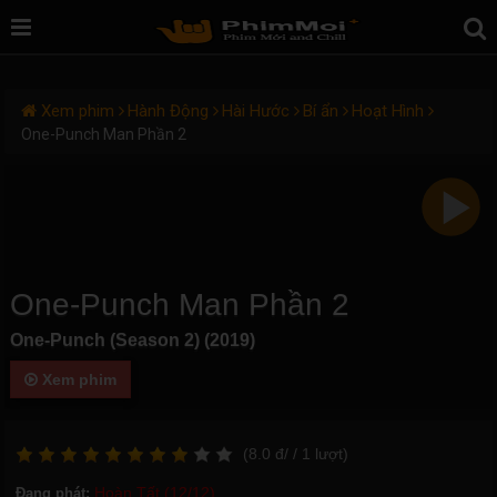
Xem phim
Hành Động
Hài Hước
Bí ẩn
Hoạt Hình
One-Punch Man Phần 2
One-Punch Man Phần 2
One-Punch (Season 2) (2019)
Xem phim
(
8.0
đ/
/ 1
lượt)
Hoàn Tất (12/12)
Đang phát: