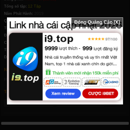
12 Tập
Tổng số tập:
2019
Năm Phát Hành:
Nhật Bản
Quốc gia:
Đóng Quảng Cáo [X]
Hành Động
,
Hài Hước
,
Bí ẩn
,
Hoạt Hình
Thể loại:
Đạo diễn:
Chất lượng:
HD-Vietsub
24 phút/tập
Thời lượng:
Diễn viên:
Nội dung phim One-Punch Man Phần 2
Hãy xem phim để cảm nhận...
Tags
One-Punch Man Phần 2
One-Punch (Season 2)