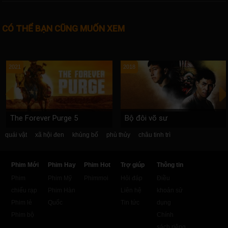
CÓ THỂ BẠN CŨNG MUỐN XEM
2021
2018
The Forever Purge 5
Bộ đôi võ sư
quái vật
xã hội đen
khủng bố
phù thủy
châu tinh trì
Phim Mới
Phim Hay
Phim Hot
Trợ giúp
Thông tin
Phim
Phim Mỹ
Phimmoi
Hỏi đáp
Điều
chiếu rạp
Phim Hàn
Liên hệ
khoản sử
Phim lẻ
Quốc
Tin tức
dụng
Phim bộ
Chính
sách riêng