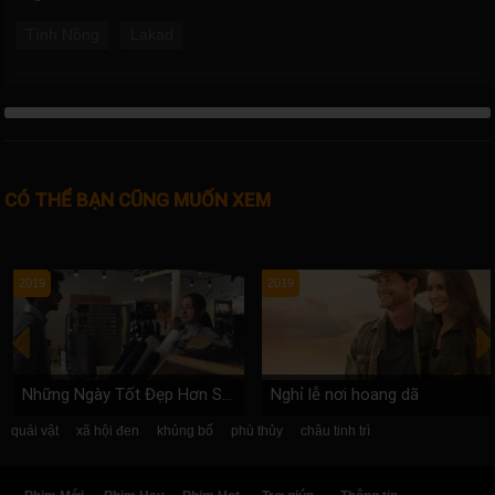
Tình Nồng
Lakad
CÓ THỂ BẠN CŨNG MUỐN XEM
2019
2019
Những Ngày Tốt Đẹp Hơn Sẽ Đến
Nghỉ lễ nơi hoang dã
quái vật
xã hội đen
khủng bố
phù thủy
châu tinh trì