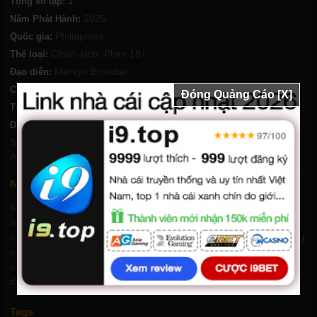
1
Tổng số tập:
2025
Năm Phát Hành:
Philippines
Quốc gia:
Chính kịch
,
Phim 18+
Thể loại:
Mervyn Brondial
Đạo diễn:
Chất lượng:
FHD-Vietsub
Đóng Quảng Cáo [X]
70 phút
Thời lượng:
Horace Mendoza
,
Vern Kaye
,
Gold Aceron
,
Paula
Diễn viên:
Santos
,
Earl Ignacio
,
Ghen Gabriel
,
Jay Leando
,
Bianca Ramos
,
Ayra Salvador
,
Kyla Arellano
Nội dung phim Tình Nồng
Một người đàn ông tuyệt vọng, khao khát đòi lại chiếc nhẫn đính
hôn của vị hôn thê, quyết định bán chiếc giường của họ—chỉ để
nhận ra rằng nó trở thành sân khấu cho những cuộc gặp gỡ nồng
nàn, những ham muốn bị cấm đoán và cuộc sống phức tạp của
những người yêu nhau bị kẹt giữa tình yêu, dục vọng và sự sinh
tồn.
Tags