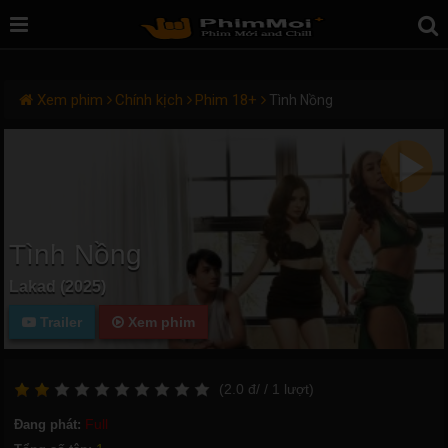
Xem phim
Chính kịch
Phim 18+
Tình Nồng
Tình Nồng
Lakad (2025)
Trailer
Xem phim
(
2.0
đ/
/ 1
lượt)
Full
Đang phát: