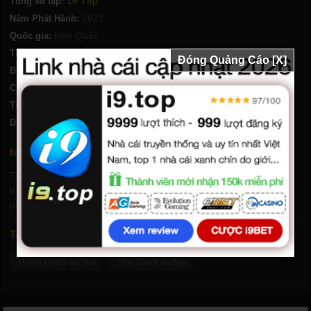
16 Tập
Tổng số tập:
2021
Năm Phát Hành:
Hàn Quốc
Quốc gia:
Tâm Lý
,
Chính kịch
,
Bí ẩn
Thể loại:
Đóng Quảng Cáo [X]
Đạo diễn:
Chất lượng:
FHD-Vietsub + Thuyết Minh
1g 21phút/tập
Thời lượng:
Ji Sung
,
Kim Min Joung
,
Park Jin Young
Diễn viên:
Nội dung phim Thẩm phán ác ma
Trong tương lai đen tối không xa, vị thẩm phán bí ẩn thực hiện
thứ công lý của mình – trừng phạt người giàu qua phiên xét xử
phát trực tiếp mà người dân có thể bỏ phiếu.
Tags
Thẩm phán ác ma
The Devil Judge