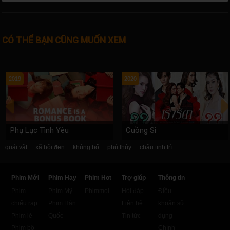
CÓ THỂ BẠN CŨNG MUỐN XEM
2019
2020
Phụ Lục Tình Yêu
Cuồng Si
quái vật
xã hội đen
khủng bố
phù thủy
châu tinh trì
Phim Mới
Phim Hay
Phim Hot
Trợ giúp
Thông tin
Phim
Phim Mỹ
Phimmoi
Hỏi đáp
Điều
chiếu rạp
Phim Hàn
Liên hệ
khoản sử
Phim lẻ
Quốc
Tin tức
dụng
Phim bộ
Chính