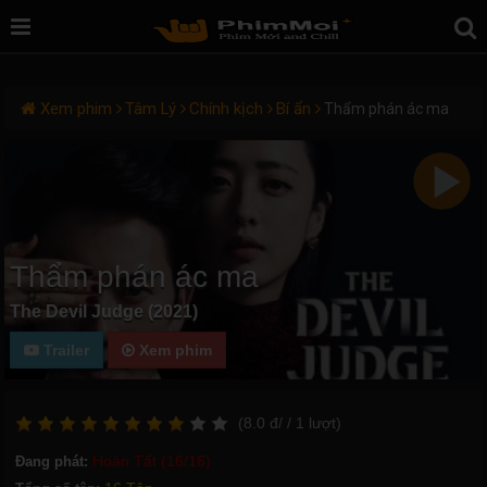
Xem phim
Tâm Lý
Chính kịch
Bí ẩn
Thẩm phán ác ma
Thẩm phán ác ma
The Devil Judge (2021)
Trailer
Xem phim
(
8.0
đ/
/ 1
lượt)
Hoàn Tất (16/16)
Đang phát: