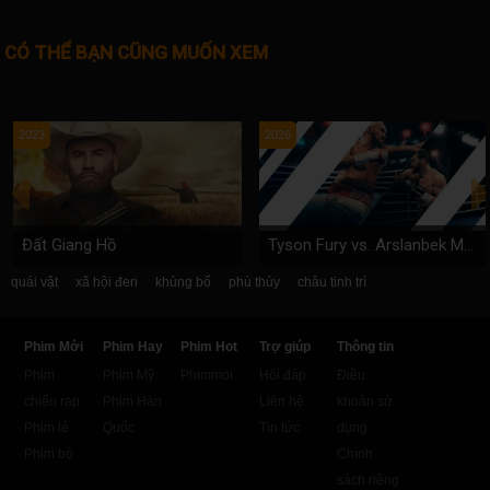
CÓ THỂ BẠN CŨNG MUỐN XEM
2023
2026
Đất Giang Hồ
Tyson Fury vs. Arslanbek Makhmudov
quái vật
xã hội đen
khủng bố
phù thủy
châu tinh trì
Phim Mới
Phim Hay
Phim Hot
Trợ giúp
Thông tin
Phim
Phim Mỹ
Phimmoi
Hỏi đáp
Điều
chiếu rạp
Phim Hàn
Liên hệ
khoản sử
Phim lẻ
Quốc
Tin tức
dụng
Phim bộ
Chính
sách riêng