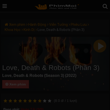
Xem phim
Hành Động
Viễn Tưởng
Phiêu Lưu
Khoa Học
Kinh Dị
Love, Death & Robots (Phần 3)
Love, Death & Robots (Phần 3)
Love, Death & Robots (Season 3) (2022)
Xem phim
(
8.0
đ/
/ 1
lượt)
Hoàn Tất (9/9)
Đang phát: