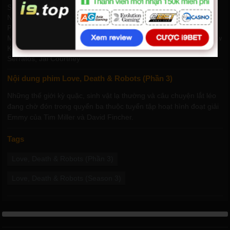
Sebastian Croft
,
Beatriz Godinho
,
Alexander Lobo Moreno
,
Nolan
North
,
Emily O'Brien
,
Louis Bernard
,
Mounia Moula
,
Steven
Pacey
,
Divi Mittal
,
Sami Amber
,
James Preston Rogers
,
Mackenzie Davis
,
Joel McHale
,
Gabriel Luna
,
Steve Blum
,
Andrew
Kishino
,
Jason George
,
Craig Ferguson
,
Dan Stevens
,
Christian
Serratos
,
Jai Courtney
Nội dung phim Love, Death & Robots (Phần 3)
Những thế giới kỳ quặc, sinh vật lạ thường và câu chuyện lắt léo
đang chờ đón trong quyển ba thuộc tuyển tập hoạt hình đoạt giải
Emmy của Tim Miller và David Fincher.
Tags
Love, Death & Robots (Phần 3)
Love, Death & Robots (Season 3)