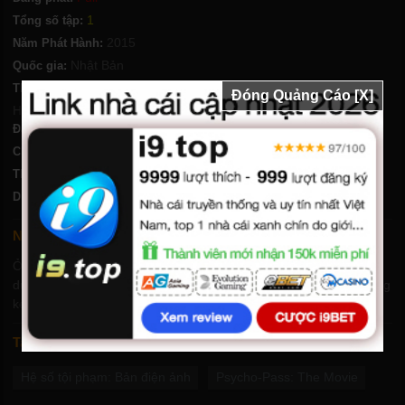
1
Tổng số tập:
2015
Năm Phát Hành:
Nhật Bản
Quốc gia:
Hành Động
,
Viễn Tưởng
,
Phiêu Lưu
,
Khoa Học
,
Bí ẩn
,
Thể loại:
Đóng Quảng Cáo [X]
Hoạt Hình
Đạo diễn:
Chất lượng:
HD-Vietsub
1g 53ph
Thời lượng:
Hanazawa Kana
,
Seki Tomokazu
,
Nojima Kenji
Diễn viên:
Nội dung phim Hệ số tội phạm: Bản điện ảnh
Ở Nhật Bản trong tương lai, một mạng lưới các công cụ giám sát
dự đoán tội phạm đã sẵn sàng ra mắt trên toàn thế giới khi những
kẻ khủng bố xâm nhập vào hệ thống.
Tags
Hệ số tội phạm: Bản điện ảnh
Psycho-Pass: The Movie