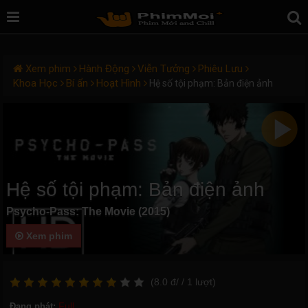
Xem phim
Hành Động
Viễn Tưởng
Phiêu Lưu
Khoa Học
Bí ẩn
Hoạt Hình
Hệ số tội phạm: Bản điện ảnh
Hệ số tội phạm: Bản điện ảnh
Psycho-Pass: The Movie (2015)
Xem phim
(
8.0
đ/
/ 1
lượt)
Full
Đang phát: