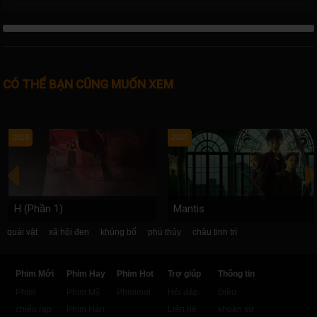
CÓ THỂ BẠN CŨNG MUỐN XEM
2019
2025
H (Phần 1)
Mantis
quái vật
xã hội đen
khủng bố
phù thủy
châu tinh trì
Phim Mới
Phim Hay
Phim Hot
Trợ giúp
Thông tin
Phim
Phim Mỹ
Phimmoi
Hỏi đáp
Điều
chiếu rạp
Phim Hàn
Liên hệ
khoản sử