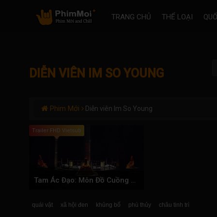
TRANG CHỦ
THỂ LOẠI
QUỐ
DIỄN VIÊN IM SO YOUNG
Phim Mới
Diễn viên Im So Young
Trailer FHD Vietsub
Tam Ác Đạo: Môn Đồ Cuồng Tín
quái vật
xã hội đen
khủng bố
phù thủy
châu tinh trì