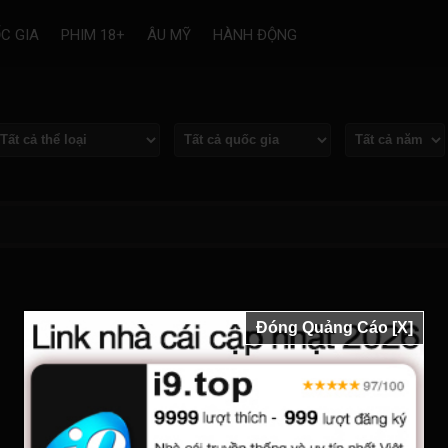
C GIA
PHIM 18+
ÂU MỸ
HÀNH ĐỘNG
Đóng Quảng Cáo [X]