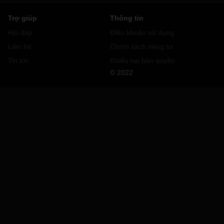
Trợ giúp
Thông tin
Hỏi đáp
Điều khoản sử dụng
Liên hệ
Chính sách riêng tư
Tin tức
Khiếu nại bản quyền
© 2022