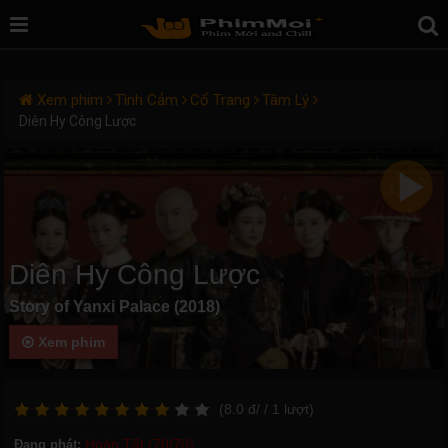
Xem phim
Tình Cảm
Cổ Trang
Tâm Lý
Diên Hy Công Lược
Diên Hy Công Lược
Story of Yanxi Palace (2018)
Xem phim
(
8.0
đ/
/ 1
lượt)
Hoàn Tất (70/70)
Đang phát: