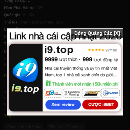
1
Tổng số tập:
2025
Năm Phát Hành:
Âu Mỹ
Quốc gia:
Hành Động
,
Phiêu Lưu
Thể loại:
Hicham Hajji
Đạo diễn:
Đóng Quảng Cáo [X]
Chất lượng:
HD-Vietsub
105 Phút
Thời lượng:
Cillian O'Sullivan
,
Gary Dourdan
,
Robert Knepper
,
Diễn viên:
Soraya Azzabi
,
Eric Roberts
,
Luka Peroš
,
Kacey Mottet Klein
,
Mourad Zaoui
,
Julian Mileta
,
Michael Patrick Lane
Nội dung phim Công chúa thất lạc
Sau khi một ảo ảnh Ayahuasca đưa anh đến một lâu đài ma ám,
Alec gặp Hanna, người kể cho anh nghe câu chuyện về cuộc hôn
nhân ép buộc của mẹ cô và cách tình yêu bị cấm đoán với cha cô
gặp nguy hiểm khi công chúa mang thai trở nên rõ ràng
Tags
Công chúa thất lạc
The Lost Princess