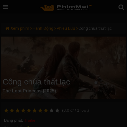
Xem phim
Hành Động
Phiêu Lưu
Công chúa thất lạc
Công chúa thất lạc
The Lost Princess (2025)
(
8.0
đ/
/ 1
lượt)
Trailer
Đang phát: