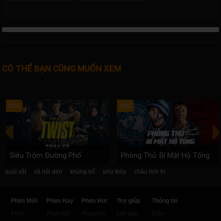
CÓ THỂ BẠN CŨNG MUỐN XEM
2021
2022
Siêu Trộm Đường Phố
Phòng Thủ: Bí Mật Hộ Tống
quái vật
xã hội đen
khủng bố
phù thủy
châu tinh trì
Phim Mới
Phim Hay
Phim Hot
Trợ giúp
Thông tin
Phim
Phim Mỹ
Phimmoi
Hỏi đáp
Điều