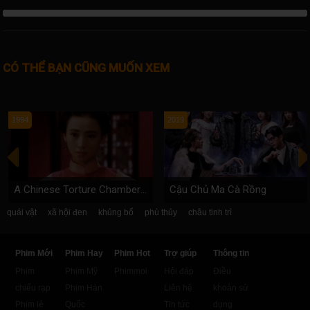
CÓ THỂ BẠN CŨNG MUỐN XEM
1994
2019
A Chinese Torture Chamber Story
Cậu Chủ Ma Cà Rồng
quái vật
xã hội đen
khủng bố
phù thủy
châu tinh trì
Phim Mới
Phim Hay
Phim Hot
Trợ giúp
Thông tin
Phim
Phim Mỹ
Phimmoi
Hỏi đáp
Điều
chiếu rạp
Phim Hàn
Liên hệ
khoản sử
Phim lẻ
Quốc
Tin tức
dụng